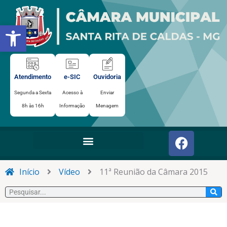
Ir
para
Abrir a barra de ferramentas
o
conteúdo
Atendimento
e-SIC
Ouvidoria
Segunda a Sexta
Acesso à
Enviar
8h às 16h
Informação
Menagem
F
a
c
e
Início
Vídeo
11ª Reunião da Câmara 2015
b
Pesquisar
o
o
k