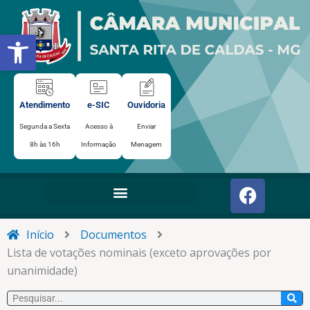
Ir
para
Abrir a barra de ferramentas
o
conteúdo
Atendimento
e-SIC
Ouvidoria
Segunda a Sexta
Acesso à
Enviar
8h às 16h
Informação
Menagem
F
a
c
e
Início
Documentos
b
Lista de votações nominais (exceto aprovações por
o
unanimidade)
o
Pesquisar
k