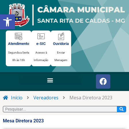
Ir
para
Abrir a barra de ferramentas
o
conteúdo
Atendimento
e-SIC
Ouvidoria
Segunda a Sexta
Acesso à
Enviar
8h às 16h
Informação
Menagem
F
a
c
e
Início
Vereadores
Mesa Diretora 2023
b
Pesquisar
o
o
Mesa Diretora 2023
k