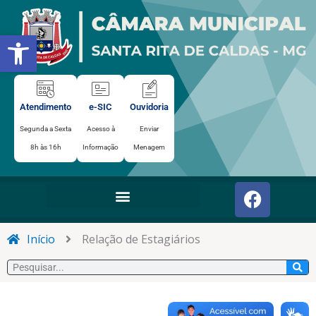
Ir
para
Abrir a barra de ferramentas
o
conteúdo
Atendimento
e-SIC
Ouvidoria
Segunda a Sexta
Acesso à
Enviar
8h às 16h
Informação
Menagem
F
a
c
e
Início
Relação de Estagiários
b
Pesquisar
o
o
k