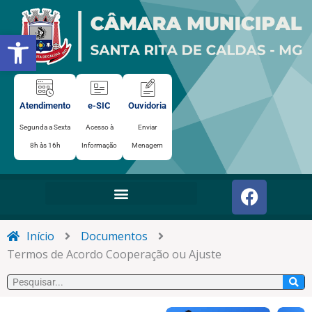
Ir
para
Abrir a barra de ferramentas
o
conteúdo
Atendimento
e-SIC
Ouvidoria
Segunda a Sexta
Acesso à
Enviar
8h às 16h
Informação
Menagem
F
a
c
e
Início
Documentos
b
Termos de Acordo Cooperação ou Ajuste
o
Pesquisar
o
k