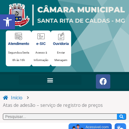
Ir
para
Abrir a barra de ferramentas
o
conteúdo
Atendimento
e-SIC
Ouvidoria
Segunda a Sexta
Acesso à
Enviar
8h às 16h
Informação
Menagem
F
a
c
e
Início
b
Atas de adesão – serviço de registro de preços
o
Pesquisar
o
k