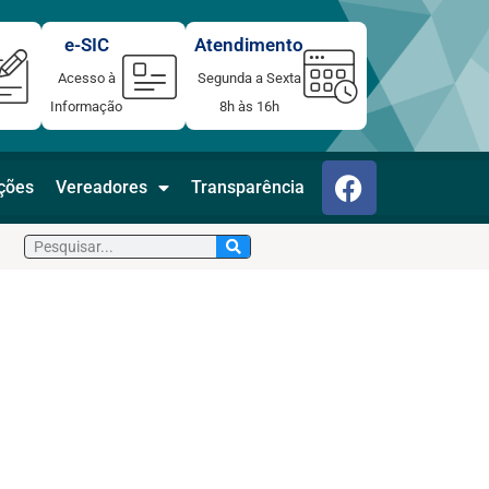
e-SIC
Atendimento
Acesso à
Segunda a Sexta
Informação
8h às 16h
F
ações
Vereadores
Transparência
a
c
Pesquisar
e
b
o
o
k