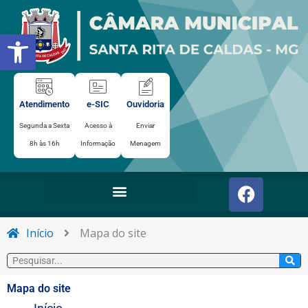
Ir
para
Abrir a barra de ferramentas
o
conteúdo
Atendimento
e-SIC
Ouvidoria
Segunda a Sexta
Acesso à
Enviar
8h às 16h
Informação
Menagem
F
a
c
e
Início
Mapa do site
b
Pesquisar
o
o
Mapa do site
Páginas
k