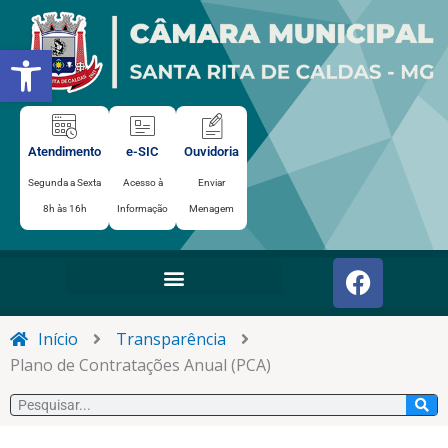
Ir
para
Abrir a barra de ferramentas
o
conteúdo
Atendimento
e-SIC
Ouvidoria
Segunda a Sexta
Acesso à
Enviar
8h às 16h
Informação
Menagem
F
a
c
e
Início
Transparência
b
Plano de Contratações Anual (PCA)
o
Pesquisar
o
k