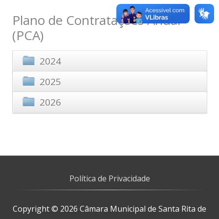
Plano de Contratações Anual
(PCA)
2024
2025
Plano de Contratações Anual de 2024
2026
Plano de contratações anual 2025
Plano de contratações anual 2024
primeira revisão e alteração
PCA 2026 CONSOLIDADO
Política de Privacidade
Copyright © 2026
Câmara Municipal de Santa Rita de