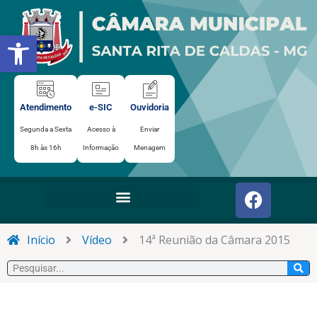
Ir
para
Abrir a barra de ferramentas
o
conteúdo
Atendimento
e-SIC
Ouvidoria
Segunda a Sexta
Acesso à
Enviar
8h às 16h
Informação
Menagem
F
a
c
e
Início
Vídeo
14ª Reunião da Câmara 2015
b
Pesquisar
o
o
k