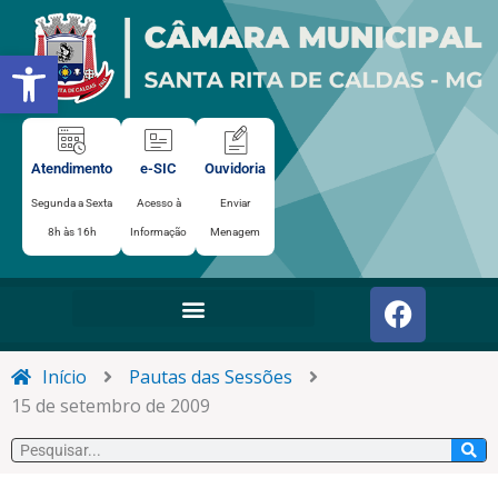
Ir
para
Abrir a barra de ferramentas
o
conteúdo
Atendimento
e-SIC
Ouvidoria
Segunda a Sexta
Acesso à
Enviar
8h às 16h
Informação
Menagem
F
a
c
e
Início
Pautas das Sessões
b
15 de setembro de 2009
o
Pesquisar
o
k