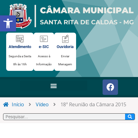
Ir
para
Abrir a barra de ferramentas
o
conteúdo
Atendimento
e-SIC
Ouvidoria
Segunda a Sexta
Acesso à
Enviar
8h às 16h
Informação
Menagem
F
a
c
e
Início
Vídeo
18ª Reunião da Câmara 2015
b
Pesquisar
o
o
k