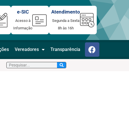
e-SIC
Atendimento
Acesso à
Segunda a Sexta
Informação
8h às 16h
F
ações
Vereadores
Transparência
a
c
Pesquisar
e
b
o
o
k