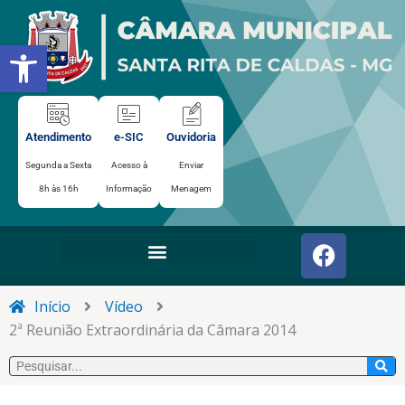
Ir
para
Abrir a barra de ferramentas
o
conteúdo
Atendimento
e-SIC
Ouvidoria
Segunda a Sexta
Acesso à
Enviar
8h às 16h
Informação
Menagem
F
a
c
e
Início
Vídeo
b
2ª Reunião Extraordinária da Câmara 2014
o
Pesquisar
o
k