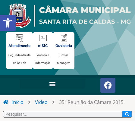
Ir
para
Abrir a barra de ferramentas
o
conteúdo
Atendimento
e-SIC
Ouvidoria
Segunda a Sexta
Acesso à
Enviar
8h às 16h
Informação
Menagem
F
a
c
e
Início
Vídeo
35ª Reunião da Câmara 2015
b
Pesquisar
o
o
k