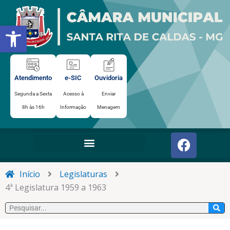
Ir
para
Abrir a barra de ferramentas
o
conteúdo
Atendimento
e-SIC
Ouvidoria
Segunda a Sexta
Acesso à
Enviar
8h às 16h
Informação
Menagem
F
a
c
e
Início
Legislaturas
b
4ª Legislatura 1959 a 1963
o
Pesquisar
o
k