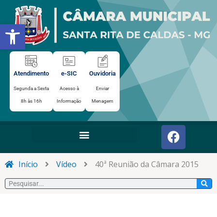
Ir
para
Abrir a barra de ferramentas
o
conteúdo
Atendimento
e-SIC
Ouvidoria
Segunda a Sexta
Acesso à
Enviar
8h às 16h
Informação
Menagem
F
a
c
e
Início
Vídeo
40ª Reunião da Câmara 2015
b
Pesquisar
o
o
k