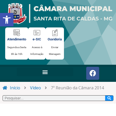
Ir
para
Abrir a barra de ferramentas
o
conteúdo
Atendimento
e-SIC
Ouvidoria
Segunda a Sexta
Acesso à
Enviar
8h às 16h
Informação
Menagem
F
a
c
e
Início
Vídeo
7ª Reunião da Câmara 2014
b
Pesquisar
o
o
k