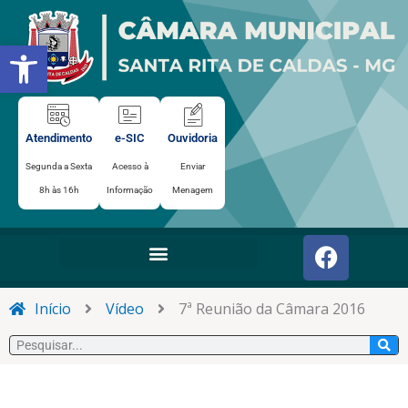
Ir
para
Abrir a barra de ferramentas
o
conteúdo
Atendimento
e-SIC
Ouvidoria
Segunda a Sexta
Acesso à
Enviar
8h às 16h
Informação
Menagem
F
a
c
e
Início
Vídeo
7ª Reunião da Câmara 2016
b
Pesquisar
o
o
k