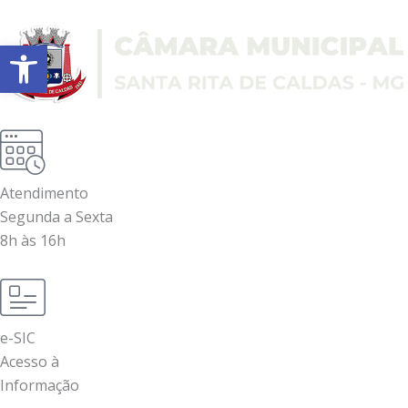
Ir
para
Abrir a barra de ferramentas
o
conteúdo
Atendimento
Segunda a Sexta
8h às 16h
e-SIC
Acesso à
Informação