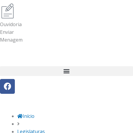
Ouvidoria
Enviar
Menagem
F
a
c
e
b
Início
o
o
Legislaturas