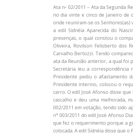
Ata n◦ 02/2011 – Ata da Segunda Reu
no dia vinte e cinco de Janeiro de
onde reuniram-se os Senhores(as) v
a edil Sidnéia Aparecida do Nasci
presenças, o qual constou o compar
Oliveira, Rovilson Felisberto dos
Carvalho Bertozzi. Tendo comparecid
ata da Reunião anterior, a qual foi
Secretária leu a correspondência 
Presidente pediu o afastamento da
Presidente interino, colocou o re
carro. O edil José Afonso disse que
cascalho e deu uma melhorada, ma
002/2011 em votação, tendo sido ap
n° 003/2011 do edil José Afonso Dias
que fez o requerimento porque a gr
colocada. A edil Sidnéia disse que o