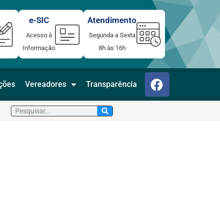
e-SIC
Atendimento
Acesso à
Segunda a Sexta
Informação
8h às 16h
F
ações
Vereadores
Transparência
a
c
Pesquisar
e
b
o
o
k