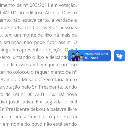
rimento de n° 003/2011 em votação,
04/2011 do edil José Afonso Dias, o
mento não estava certo, a verdade é
e que no Bairro Cascavel as pessoas
o, tem um monte de lixo há mais de
 situação não pode ficar assim. O
ninguém apresentou objeção. O edil
eiro juntando o lixo e deixando em
 o edil disse também que é preciso
nterino colocou o requerimento de n°
retomou a Mesa e a Secretária leu o
e votação pelo Sr. Presidente, tendo
to de Lei n° 001/2011 Ex. “Dá nova
 justificativa. Em seguida, o edil
r. Presidente deixou a palavra livre
arar e pensar melhor, o projeto foi
dem em nome do povo não está sendo