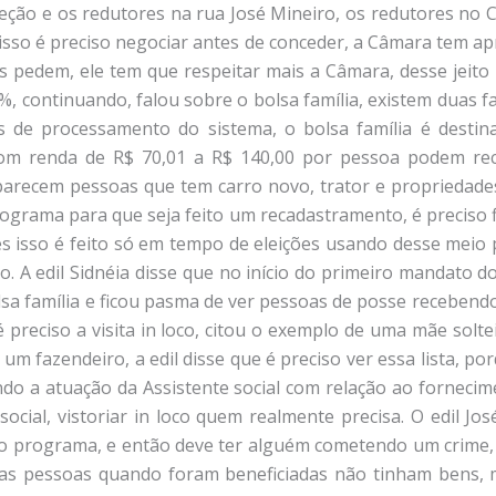
teção e os redutores na rua José Mineiro, os redutores no 
r isso é preciso negociar antes de conceder, a Câmara tem a
is pedem, ele tem que respeitar mais a Câmara, desse jeit
%, continuando, falou sobre o bolsa família, existem duas 
 de processamento do sistema, o bolsa família é destin
com renda de R$ 70,01 a R$ 140,00 por pessoa podem rec
parecem pessoas que tem carro novo, trator e propriedades,
ograma para que seja feito um recadastramento, é preciso f
 isso é feito só em tempo de eleições usando desse meio pa
o. A edil Sidnéia disse que no início do primeiro mandato 
sa família e ficou pasma de ver pessoas de posse recebendo
é preciso a visita in loco, citou o exemplo de uma mãe solte
m fazendeiro, a edil disse que é preciso ver essa lista, por
ando a atuação da Assistente social com relação ao forneci
ocial, vistoriar in loco quem realmente precisa. O edil Jo
lo programa, e então deve ter alguém cometendo um crime,
ssas pessoas quando foram beneficiadas não tinham bens,