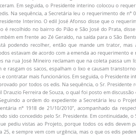
eceram. Em seguida, o Presidente interino colocou o reque
dis. Na sequência, a Secretária leu o requerimento de n° 0
residente Interino. O edil José Afonso disse que o requeri
não é recolhido no bairro do Pião e São José do Prata, diss
também em frente ao Zé Geraldo, na saída para o São Bent
tá podendo recolher, então que mande um trator, mas a
todos estavam de acordo com a emenda ao requerimento e 
s na rua José Mineiro reclamam que na coleta passa um lix
 e rasgam os sacos, espalham o lixo e causam transtorno,
 e contratar mais funcionários. Em seguida, o Presidente i
rovado por todos os edis. Na sequência, o Sr. Presidente 
 Drauzio Ferreira de Souza, o qual foi posto em discussão 
Seguindo a ordem do expediente a Secretária leu o Proje
entária n° 1918 de 21/10/2010”, acompanhado da respectiva
ndo sido concedido pelo Sr. Presidente. Em continuidade, o S
 que pediu vistas ao Projeto, porque todos os edis devem p
 dia 25, e sempre vem com urgência, mas o que os edis pe