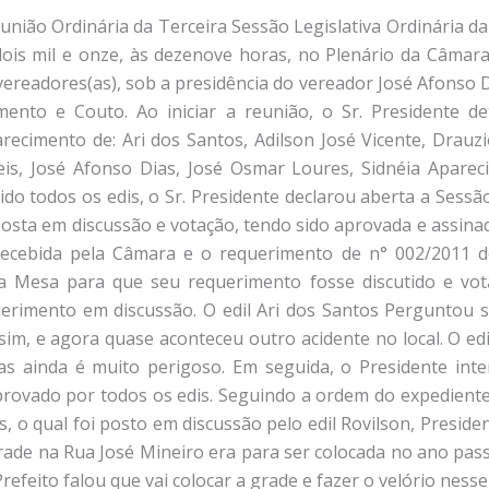
nião Ordinária da Terceira Sessão Legislativa Ordinária da
 dois mil e onze, às dezenove horas, no Plenário da Câmara
ereadores(as), sob a presidência do vereador José Afonso 
mento e Couto. Ao iniciar a reunião, o Sr. Presidente d
ecimento de: Ari dos Santos, Adilson José Vicente, Drauzi
 Reis, José Afonso Dias, José Osmar Loures, Sidnéia Apare
o todos os edis, o Sr. Presidente declarou aberta a Sessão e
 posta em discussão e votação, tendo sido aprovada e assina
recebida pela Câmara e o requerimento de n° 002/2011 do
 Mesa para que seu requerimento fosse discutido e vota
querimento em discussão. O edil Ari dos Santos Perguntou
 sim, e agora quase aconteceu outro acidente no local. O edi
s ainda é muito perigoso. Em seguida, o Presidente inte
rovado por todos os edis. Seguindo a ordem do expediente
, o qual foi posto em discussão pelo edil Rovilson, Presiden
ade na Rua José Mineiro era para ser colocada no ano pas
 Prefeito falou que vai colocar a grade e fazer o velório n