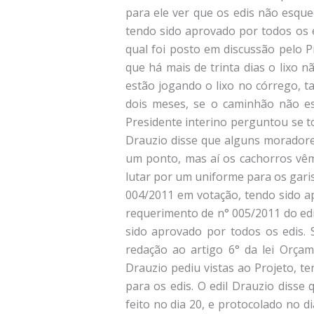
para ele ver que os edis não esqu
tendo sido aprovado por todos os e
qual foi posto em discussão pelo P
que há mais de trinta dias o lixo 
estão jogando o lixo no córrego, 
dois meses, se o caminhão não es
Presidente interino perguntou se 
Drauzio disse que alguns moradore
um ponto, mas aí os cachorros vêm
lutar por um uniforme para os garis
004/2011 em votação, tendo sido ap
requerimento de n° 005/2011 do edil
sido aprovado por todos os edis. 
redação ao artigo 6° da lei Orçam
Drauzio pediu vistas ao Projeto, te
para os edis. O edil Drauzio disse
feito no dia 20, e protocolado no