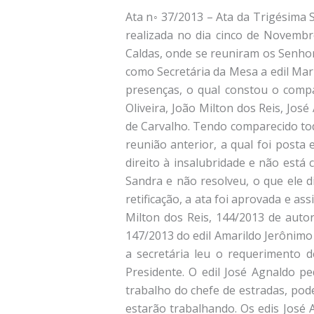
Ata n◦ 37/2013 – Ata da Trigésima Sexta Reunião Ordinária da Primeira Sessão Legislativa Ordinária da Décima Sétima Legislatura, realizada no dia cinco de Novembro de dois mil e treze, às dezenove horas, no Plenário da Câmara Municipal de Santa Rita de Caldas, onde se reuniram os Senhores (a) vereadores (a), sob a presidência do vereador Emílio Torriani de Carvalho Oliveira, tendo como Secretária da Mesa a edil Maria Inês de Lima e Silva. Ao iniciar a reunião, o Sr. Presidente determinou a assinatura no livro de presenças, o qual constou o comparecimento de: Amarildo Jerônimo da Silva, Edson da Silva Braga, Emílio Torriani de Carvalho Oliveira, João Milton dos Reis, José Agnaldo Teodoro Junior, José Lopes, José Afonso Dias, Maria Inês de Lima e Silva e Kélib Assis de Carvalho. Tendo comparecido todos os edis, o Sr. Presidente declarou aberta a Sessão e solicitou a Secretária a leitura da ata da reunião anterior, a qual foi posta em votação. O edil João Milton disse que falou na última reunião que a agente de viagem terá direito à insalubridade e não está constando na ata. O edil José Agnaldo disse que não falou que foi conversado com a servidora Sandra e não resolveu, o que ele disse foi que os edis conversaram com a servidora e ela deu a versão dela. Sem mais nenhuma retificação, a ata foi aprovada e assinada por todos os edis. Na sequência, a Secretária leu as indicações de nº 143/2013 do edil João Milton dos Reis, 144/2013 de autoria de todos os edis, 145/2013 de sua própria autoria, 146/2013 do edil Edson da Silva Braga, 147/2013 do edil Amarildo Jerônimo da Silva, 148 e 149/2013 do edil José Agnaldo Teodoro Junior. Seguindo a ordem do expediente, a secretária leu o requerimento de nº 044/2013 do edil José Agnaldo Teodoro Junior, o qual foi posto em discussão pelo Sr. Presidente. O edil José Agnaldo pediu apoio dos edis para esse requerimento, porque os edis tendo acesso ao cronograma de trabalho do chefe de estradas, poderão responder melhor ao povo quando forem perguntados sobre os locais onde as máquinas estarão trabalhando. Os edis José Afonso, Amarildo, José Lopes e Edson parabenizaram o edil José Agnaldo pelo requerimento. A edil Maria Inês parabenizou e disse que o bom gestor tem um cronograma de trabalho. O Sr. Presidente disse que o chefe de estradas tem trabalhado nas estradas, mas como a comunicação com ele está difícil, é de grande valia esse requerimento. O edil Kélib parabenizou o edil José Agnaldo e disse que o cronograma tem que ser feito, mas deve ser cumprido. O edil José Agnaldo disse que tem certeza que o Prefeito cobra o gestor de estradas por resultados. Terminada a discussão, o Sr. Presidente colocou em votação o requerimento de nº 044/2013, tendo sido a