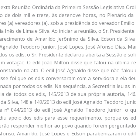
provado por todos os edis. Dando prosseguimento, a secretária leu o requerimento de nº 045/2013 do edil José Afonso Dias, o qual foi posto em discussão pelo Sr. Presidente. O edil José Afonso disse que foi cobrado por pessoas a respeito das taxas que são cobradas para emissão de certidões, o que fere a Constituição Federal, se é inconstitucional, não pode cobrar. O edil João Milton disse que a lei municipal 1499, regulamentada por decreto, dá o direito a Prefeitura de cobrar taxa para a emissão de certidões, isso tem sido feito desde a gestão do Prefeito Milton José de Oliveira, se está errado é porque votaram errado e, se tiver que corrigir, tudo bem, mas está na lei. O edil José Afonso disse que temos que olhar para frente, se a lei está errada e fere a Constituição Federal, o que manda é a lei maior. O Sr. Presidente disse que a Constituição Federal não é muito clara sobre a cobrança ou não da taxa para emissão de certidões, ela garante o acesso a certidões de interesse pessoal, mas esse caráter pessoal não ficou muito claro, o Poder Judiciário já separou os tipos de certidões que são de interesse pessoal, mas os cartórios cobram pela emissão de certidões, existem jurisprudências favoráveis e desfavoráveis a cobrança dessa taxa e existe o princípio da bagatela, se o valor da taxa for irrisório, apenas para custear o serviço prestado e que não prejudique o sustento do indivíduo, mas ele pede que os edis sejam favoráveis ao requerimento para que tenhamos uma discussão de alto nível. O edil Kélib disse que acha importante o requerimento para obter os esclarecimentos jurídicos e repassar ao povo. Encerrada a discussão, o Sr. Presidente colocou em votação o requerimento de nº 045/2013, o qual obteve voto contrário do edil João Milton e voto favorável dos demais edis, tendo sido aprovado com sete votos favoráveis e um voto contrário. Seguindo a ordem do expediente, a secretária leu o requerimento de nº 046/2013 de autoria de todos os edis, o qual foi posto em discussão pelo Sr. Presidente. O edil Kélib disse que o requerimento é importante e trará esclarecimentos à população, principalmente por ser na área da saúde, onde existem tantas reclamações. O edil João Milton disse que concorda com o requerimento, mas o prazo de quinze dias talvez não seja suficiente para enviar a resposta, porque foram pedidos dados dos exames referentes ao mês de outubro. A edil Maria Inês disse que o requerimento trará esclarecimentos sobre a quantidade de exames feitos e pagos pelo município. O Sr. Presidente disse que conversou com o secretário de saúde sobre a fila que sempre se formou para a marcação de exames e o secretário disse que já tentou resolver o problema aumentando os dias de marcação e não teve sucesso, mas continuará tentando encontrar uma solução. O edil João Milton disse que tratou desse assunto com o Prefeito, juntamente com a edil Maria Inês, e o Prefeito se dispôs a conversar com o secretário de saúde e tentar diminuir essas filas. O edil José Agnaldo disse que a maioria dos exames são solicitados pelos PSFs e perguntou se seria possível dividir a cota existente de exames entre os três PSFs. A edil Maria Inês disse que isso não pode ser feito, porque fica complicado determinar essa quantidade, os médicos pedem os exames que consideram necessários aos pacientes, em seguida, disse que temos direitos a mil exames por mês e citou alguns valores de exames realizados no laboratório de Andradas, de acordo com a tabela do SUS, são valores pequenos e por mais que se peçam exames, a grande maioria tem um preço barato, o pedido é para saber quantos exames são feitos no laboratório e os valores cobrados para ver se está de acordo com a tabela do SUS. Terminada a discussão, o Sr. Presidente colocou em votação o requerimento de nº 046/2013, tendo sido aprovado por todos os edis, em seguida, deixou a palavra livre para os edis. O edil Kélib disse que se a resposta do requerimento atrasar, estará dentro da normalidade, porque os outros requerimentos também são respondidos depois do prazo, e este que trata de saúde deve ser bem estudado, em seguida, perguntou se será realizada outra reunião itinerante nesse ano. O Sr. Presidente disse que fica a critério dos edis para decidir o local. O edil Kélib disse que viu uma ambulância parada em uma casa na Vila Nova e o motorista estava participando de um jantar, ele soube que essa ambulância foi designada para acompanhar os motoqueiros até Aparecida, mas não era o local correto para a ambulância estar, o responsável pela frota deve cham