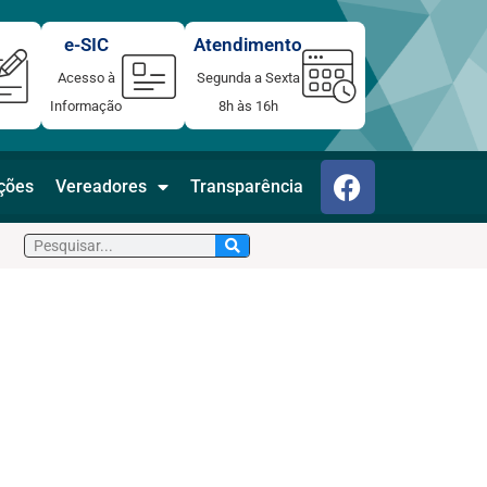
e-SIC
Atendimento
Acesso à
Segunda a Sexta
Informação
8h às 16h
F
ações
Vereadores
Transparência
a
c
Pesquisar
e
b
o
o
k