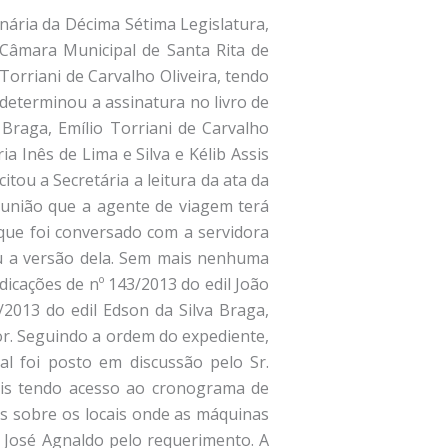
ar atenção desse motorista, continuando, disse que tem um cara da polícia que namora uma menina que mora perto da Escola da Vila Nova e já viu várias vezes o carro da polícia parado em frente a casa dessa menina, a polícia diz que não tem carro para servir o povo, mas pode pegar carro para namorar. O edil João Milton perguntou ao edil Kélib se ele sabe em que dia e qual o motorista que estava dirigindo a ambulância. O edil Kélib disse que não sabe quem é o motorista, mas isso foi no dia anterior à saída para Aparecida, a comissão aprovada na reunião anterior pode apurar isso também. O edil João Milton disse que conversou com o Adilson e soube que houve o acidente com a ambulância, devido a um animal que apareceu na pista e não tinha como desviar porque estava vindo outro carro na direção contrária, mas o seguro já foi acionado e a ambulância foi para o conserto, em seguida, disse que o Adilson falou para ele que o médico Dr. Guido pediu demissão e disse para o Adilson que era por causa da edil Maria Inês que não dá paz para ele, e o Adilson disse que isso podia ser comentado na Câmara. O edil Edson falou que o caminhão não vai mais buscar leite na propriedade do Hernandes, porque não tem caminho; foi falado que seriam levados cinco caminhões de cascalho na Vargem Grande, mas não levaram, e o cascalho que está amontoado perto do Roldão era para levar no Zé Machado, mas vai apodrecer e não vão esparramar, e tem a situação precária da ponte do Dito Fernandes no Matão e o caminho perto do curral do Zé Roberto. O Sr. Presidente perguntou se o edil Edson já conversou com o Prefeito e o chefe de estradas. O edil Edson disse que falou, mas eles disseram que não vão fazer nada para eles, e o chefe de estradas não acreditou que a moita de bambu tinha caído, foi ver antes de mandar tirar, mas precisa tirar mais do lado direito. A edil Maria Inês disse que sempre cobrou do Dr. Guido a coerência e a forma de tratamento dos pacientes, principalmente as transferências de pacientes cardíacos direto para o Hospital Santa Lúcia, mas o médico fazia questão de mandar para Andradas, em seguida, disse que o Adilson está dizendo que o médico pediu demissão por causa dela, mas ela soube que o médico está indo para Santa Rita do Sapucaí, onde ele vai ganhar um salário maior, ela considera que aqui está acontecendo politicagem, disse que procura ajudar os pacientes, devido às facilidades que tem nessa área, mas isso está gerando polêmica dentro da Administração e do Departamento da saúde, por isso ela acha que talvez não deva mais ajudar na saúde, porque é isso que os dirigentes da saúde e o próprio Adilson estão querendo, inclusive, o Adilson esteve vigiando-a no departamento de saúde no dia anterior e dep