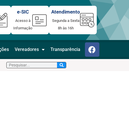
e-SIC
Atendimento
Acesso à
Segunda a Sexta
Informação
8h às 16h
F
ações
Vereadores
Transparência
a
c
Pesquisar
e
b
o
o
k