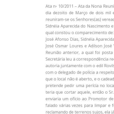
Ata n◦ 10/2011 – Ata da Nona Reuniã
dia dezoito de Março de dois mil 
reuniram-se os Senhores(as) veread
Sidnéia Aparecida do Nascimento e 
qual constou o comparecimento de: A
José Afonso Dias, Sidnéia Aparecid
José Osmar Loures e Adilson José V
Reunião anterior, a qual foi post
Secretária leu a correspondência re
autoria juntamente com o edil Rovils
com o delegado de polícia a respeito
que o local não é aberto, e o cadea
pretende pedir uma perícia no loca
teria que cortar aquele, então o S
enviaria um ofício ao Promotor de 
falado várias vezes para limpar e 
reclamando de terrenos sujos, ela j