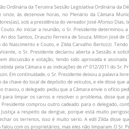
o Ordinária da Terceira Sessão Legislativa Ordinária da Dé
e onze, às dezenove horas, no Plenário da Câmara Munic
ores(as), sob a presidência do vereador José Afonso Dias, t
Couto. Ao iniciar a reunião, o Sr. Presidente determinou a 
ri dos Santos, Drauzio Ferreira de Souza, Milton José de Oli
a do Nascimento e Couto, e Zilda Carvalho Bertozzi. Tendo 
icente, o Sr. Presidente declarou aberta a Sessão e solicit
a em discussão e votação, tendo sido aprovada e assinada 
cebida pela Câmara e as indicações de n° 012/2011 do Sr. P
on. Em continuidade, o Sr. Presidente deixou a palavra livr
 da chave do local de depósito de veículos, e ele disse que
do travou, o delegado pediu que a Câmara envie o ofício ped
l para limpar os carros e resolver o problema, disse que 
r. Presidente comprou outro cadeado para o delegado, cont
Justiça a respeito da dengue, porque está muito perigoso
fechar os terrenos, isso é muito sério. A edil Zilda disse 
á falou com os proprietários, mas eles não limparam. O Sr. P