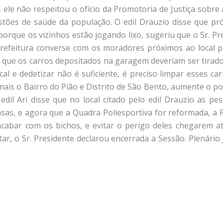
 ele não respeitou o ofício da Promotoria de Justiça sobre
tões de saúde da população. O edil Drauzio disse que pró
orque os vizinhos estão jogando lixo, sugeriu que o Sr. Pr
 Prefeitura converse com os moradores próximos ao local p
se que os carros depositados na garagem deveriam ser tirado
cal e dedetizar não é suficiente, é preciso limpar esses c
ais o Bairro do Pião e Distrito de São Bento, aumente o p
O edil Ari disse que no local citado pelo edil Drauzio as
as, e agora que a Quadra Poliesportiva for reformada, a 
 acabar com os bichos, e evitar o perigo deles chegarem a
ar, o Sr. Presidente declarou encerrada a Sessão. Plenário 