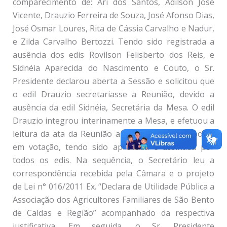
comparecimento de: Ari dos Santos, Adilson José
Vicente, Drauzio Ferreira de Souza, José Afonso Dias,
José Osmar Loures, Rita de Cássia Carvalho e Nadur,
e Zilda Carvalho Bertozzi. Tendo sido registrada a
ausência dos edis Rovilson Felisberto dos Reis, e
Sidnéia Aparecida do Nascimento e Couto, o Sr.
Presidente declarou aberta a Sessão e solicitou que
o edil Drauzio secretariasse a Reunião, devido a
ausência da edil Sidnéia, Secretária da Mesa. O edil
Drauzio integrou interinamente a Mesa, e efetuou a
leitura da ata da Reunião anterior, a qual foi posta
em votação, tendo sido aprovada e assinada por
todos os edis. Na sequência, o Secretário leu a
correspondência recebida pela Câmara e o projeto
de Lei n° 016/2011 Ex. “Declara de Utilidade Pública a
Associação dos Agricultores Familiares de São Bento
de Caldas e Região” acompanhado da respectiva
justificativa. Em seguida, o Sr. Presidente