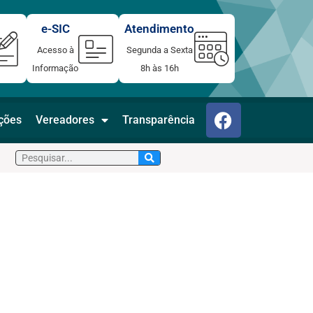
e-SIC
Atendimento
Acesso à
Segunda a Sexta
Informação
8h às 16h
F
ações
Vereadores
Transparência
a
c
Pesquisar
e
b
o
o
k