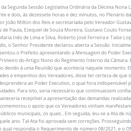
 um ao seu tempo, foram lidas as Redações e Justificativas de ambos Projetos. Também foi lido o Ofício de número 04/2022, do Gabinete do Prefeito, o qual encaminhava o Projeto de número 02/2022Leg. O Plenário foi consultado e aprovou, por unanimidade, que a tramitação de ambas as Matérias ocorresse em Regime de Urgência Especial e que elas fossem apreciadas em Reunião Extraordinária a ser realizada ainda neste dia. Ambos os Projetos foram encaminhados para as Comissões de Legislação, Justiça e Redação Final e de Finanças e Orçamento. Em seguida, foi posto em Discussão o Requerimento de número 01/2022, de autoria do Edil Ezequiel, o qual pedia informações relativas a possível instalação de redutores de velocidade em todos os locais mencionados por indicações. O autor comentou que a população questionava muito sobre o tema e que, além de trazer informações, o Requerimento encorajaria providências mais rápidas. O Edil Roberto ressaltou que a instalação de quebra-molas, principalmente nas estradas, diminuiria a imprudência de condutores, o que, infelizmente, era muito comum. Consequentemente, diminuir-se-ia as chances de acidente causados por conta disto. Na sua vez, o Edil José Nilton comentou que a mesma imprudência podia ser vista dentro da Sede mesmo, como um exemplo que citara na Praça Padre Alderigi. Ele disse esperar que a Prefeitura finalmente contratasse uma empresa para realizar estes serviços. A Vereadora Maria Inês comentou que, durante o ano anterior, solicitações para a construção de quebra-molas foram uma dos principais temas das Reuniões. O Edil José Afonso comentou que a construção destes redutores também resguardaria o próprio Município de qualquer culpa em caso de algum acidente fatal. O Edil Edymilson disse que estes pedidos se acumulavam desde a Legislatura anterior. Ele também ressaltou que proposituras eram uma forma como o Legislativo auxiliava o Poder Executivo a fiscalizar e administrar. Ele também disse estar confiante na tomada de providências, posto que a Prefeitura pretendia contratar alguma empresa para realizar a pavimentação da Cidade. Assim, a construção dos redutores poderia ser incluída na licitação. A Vereadora Taíse apoiou o Requerimento e o Edil Gustavo afirmou que a Câmara nunca apresentava proposituras despropositadamente. Por fim, o Senhor Presidente desejou que a resposta viesse bem detalhada. Em Votação, o Requerimento de número 01/2022 foi aprovado por unanimidade. Em seguida, entrou em Discussão o Requerimento de número 02/2022, da Bancada do Partido Liberal, o qual questionava quais lotes do Leilão Concorrência de número 02/2021 haviam sido vendidos, quanto havia sido arrecadado na oportunidade e quando seria adquirido terrenos para a ampliação do Cemitério, a qual era a finalidade principal estabelecida para a venda pela Lei Municipal de número 2197/2021. A autora Maria Inês disse que não pudera estar presente durante o pregão e que a resposta do Requerimento seria imprescindível para informar melhor a população. A autora Taíse também salientou esta importância, além de destacar a necessidade de dar rápido andamento a construção do cemitério para que os valores arrecadados não sofressem grande desvalorização pela intensa inflação que agravava o país. Na sua vez, o autor Roberto disse que a disposição destas informações era necessário para se dar mais transparência ao processo e para se informar melhor a população, a qual questionava muito sobre a ampliação do Cemitério. Caso não houvessem sido vendidos todos os lotes, o Edil propôs que se utilizasse o dinheiro já arrecadado para adquirir o lote e, posteriormente, buscar obter os demais recursos necessários para construir as edificações. O autor José Afonso também destacou que a população vinha questionando muito sobre o assunto. Na sua vez, o Edil Edymilson adiantou que havia tido um imprevisto que atrasou a aquisição do imóvel pela Prefeitura. Ainda assim, ele ressaltou que a aprovação da Lei Municipal de número 2197/2021, com o apoio dos Vereadores, havia sido um estágio primordial para que a ampliação do Cemitério fosse realizada. O Edil Gustavo salientou que todas os requerimentos eram importantes e que este poderia trazer alguma informação adicional. O Edil Ezequiel comentou que a resposta permitiria que os Vereadores prestassem informações melhores à população. Na sua vez, o Edil José Nilson adiantou que as negociações para a aquisição do terreno já haviam sido iniciadas pela Prefeitura. Como havia sido mencionado, o Senhor Presidente confirmou que o Prefeito havia se reunido com o Senhor “Alderigião” para tratar do assunto. Ainda assim, ele preferiu evitar comentários adicionais para permitir que a resposta oficial da Prefeitura prevalecesse. Em Votação, o Requerimento de número 02/2022 foi aprovado por unanimidade. Em seguida, entrou em Discussão o Requerimento de número 03/2022, da 