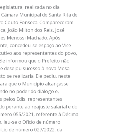
Bancada do Partido Liberal, que questionava o estado de conservação do maquinário municipal. A autora Taíse afirmou que as recentes chuvas exigiriam um extenso trabalho de recuperação das pistas pela Prefeitura. Assim, conhecer as condições do maquinário permitiria que os Vereadores pudessem dar informações mais precisas à população sobre as capacidades e ritmo de trabalho que a Prefeitura poderia impor. O autor José Afonso comentou que a Prefeitura deveria aproveitar a época chuvosa para realizar todos os consertos de maquinário que eram necessários para que, na estiagem, estivessem plenamente operantes. Devido à grande malha viária do Município e os estragos ocasionados pelas enxurradas, todo o potencial do Setor de Estradas deveria estar disponível. Para isto, também seria necessário a contratação de mais um operador de máquinas. Ele também sugeriu que a Prefeitura se empenhasse mais na abertura de rasgões para preservar as estradas de terra. O autor Roberto concordou com o seu colega e adiantou que, quando se iniciasse a estiagem, a cobrança da população iria voltar com intensidade total. A autora Maria Inês afirmou que a Prefeitura Municipal tinha recursos para providenciar o conserto das máquinas, algo que era indispensável para permitir que a excelência do Senhor Nelson, Chefe do Setor de Estradas, pudesse se traduzir em um excelente trabalho neste ano, evitando sofrimentos à população rural. Na sua vez, o Edil José Nilson propôs que a Prefeitura trocasse o seu maquinário por um novo ou que, pelo menos, trocasse de mecânico. Isto porque, constantemente, as máquinas quebravam logo após serem consertadas. Sobre a aplicação de cascalho em morros, ele pediu paciência da população, posto que o recesso das empresas mineradoras havia diminuído o fornecimento deste material à Prefeitura. O Edil Ezequiel apoiou o Requerimento, que permitiria que os Vereadores prestassem melhores informações aos munícipes sobre os trabalhos do Setor de Estradas. Na sua vez, o Edil Edymilson disse que, mesmo com as chuvas, muito trabalho fora realizado pelo Setor de Estradas neste verão. Ele também afirmou que a atual Gestão havia herdado uma frota sucateada e que, por conta da