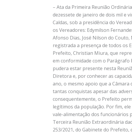
– Ata da Primeira Reunião Ordinária da Segunda Sessão Legislativa Ordinária da Décima Nona Legislatura, realizada no dia dezessete de janeiro de dois mil e vinte e dois, às dezessete horas e dez minutos, no Plenário da Câmara Municipal de Santa Rita de Caldas, sob a presidência do Vereador João Milton dos Reis e secretariada pelo Vereador Gustavo Couto Fonseca. Compareceram os Vereadores: Edymilson Fernandes de Paula, Ezequiel de Souza Moreira, Gustavo Couto Fonseca, João Milton dos Reis, José Afonso Dias, José Nilson do Couto, Maria Inês de Lima e Silva, Roberto José Ferreira e Taíse Lopes Menossi Machado. Após registrada a presença de todos os Edis, o Senhor Presidente declarou aberta a Sessão. Inicialmente, concedeu-se espaço ao Vice-Prefeito, Christian Miura, que representou o Prefeito apresentando a Mensagem do Poder Executivo aos representantes do povo, em conformidade com o Parágrafo Primeiro do Artigo Nono do Regimento Interno da Câmara. Ele informou que o Prefeito não pudera estar presente nesta Reunião devido à uma Reunião que acontecia naquele momento. Ele desejou sucesso à nova Mesa Diretora e, por conhecer as capacidades e empenhos dos Vereadores, disse ter certeza de que isto se realizaria. Ele pediu, neste ano, o mesmo apoio que a Câmara desprendera ao Poder Executivo, o qual fora indispensável para que o Município alcançasse tantas conquistas apesar das adversidades. Para isto, seria necessário que continuassem confiando no poder do diálogo e, consequentemente, o Prefeito permaneceria receptível a apresentação das demandas realizadas pelos Edis, representantes legítimos da população. Por fim, ele comemorou o apoio que os Vereadores vinham manifestando perante ao reajuste salarial e do vale-alimentação dos funcionários públicos municipais, os quais , Em seguida, leu-se a Ata de número 055/2021, referente à Décima Terceira Reunião Extraordinária daquele ano. Tal Ata foi aprovada sem correções. Prosseguindo, leu-se o Ofício de número 253/2021, do Gabinete do Prefeito, o qual respondia o Requerimento de número 08/2021, e o Ofício de número 027/2022, da Representação da Gerencia Executiva de Governo da Agência da Caixa Econômica Federal em Poços de Caldas, o qual comunicava a celebração do Contrato de Repasse de valor próximo a duzentos e oitenta e sete mil Reais ao Município, que seria destinado à pavimentação de estradas vicinais, conforme acordado entre as partes. Após isto, leram-se as Indicações de números 01 e 02/2022, ambas de autoria da Bancada do Partido Liberal. Em seguida, cada um ao seu tempo, foram apresentados os Projetos de Lei Ordinária de números 01/2022Leg. e 02/2022Ex., os quais, respectivamente, “Dispõe sobre majoração dos vencimentos dos servidores da Câmara Municipal de Santa Rita de Caldas e dá outras providências” e “Concede reposição salarial de vencimentos aos servidores públicos municipais (ativos e inativos) e dá outras providências”. Cada