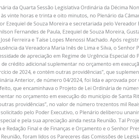
nária da Quarta Sessão Legislativa Ordinária da Décima Nona
, às vinte horas e trinta e oito minutos, no Plenário da Câma
dor Ezequiel de Souza Moreira e secretariada pelo Vereador
lson Fernandes de Paula, Ezequiel de Souza Moreira, Gusta
o José Ferreira e Taíse Lopes Menossi Machado. Após regist
 ausência da Vereadora Maria Inês de Lima e Silva, o Senhor 
essidade de apreciação em Regime de Urgência Especial do P
a de crédito adicional suplementar no orçamento em execuçã
rcício de 2024, e contém outras providências”, que supleme
dinária Anterior, de número 04/2024, foi lida e aprovada por
feito, que encaminhava o Projeto de Lei Ordinária de número
ementar no orçamento em execução do município de Santa Rit
m outras providências”, no valor de número trezentos mil Re
me solicitado pelo Poder Executivo, o Plenário deliberou un
pecial e pela sua apreciação ainda nesta Reunião. Tal Proj
ça e Redação Final e de Finanças e Orçamento e o Senhor Pr
eunião, foram lidos os Pareceres das Comissões de Legislaç