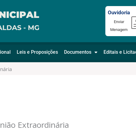
Ouvidoria
Enviar
Menagem
ional
Leis e Proposições
Documentos
Editais e Licit
inária
nião Extraordinária