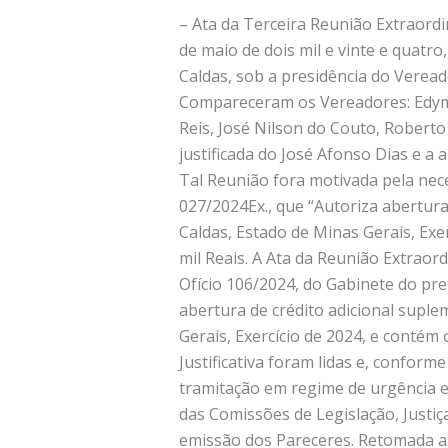
– Ata da Terceira Reunião Extraordi
de maio de dois mil e vinte e quatro
Caldas, sob a presidência do Verea
Compareceram os Vereadores: Edymi
Reis, José Nilson do Couto, Robert
justificada do José Afonso Dias e a
Tal Reunião fora motivada pela nec
027/2024Ex., que “Autoriza abertur
Caldas, Estado de Minas Gerais, Exe
mil Reais. A Ata da Reunião Extraor
Ofício 106/2024, do Gabinete do pre
abertura de crédito adicional supl
Gerais, Exercício de 2024, e conté
Justificativa foram lidas e, confor
tramitação em regime de urgência es
das Comissões de Legislação, Justi
emissão dos Pareceres. Retomada a R