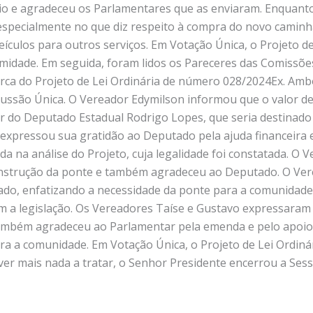
io e agradeceu os Parlamentares que as enviaram. Enquanto
, especialmente no que diz respeito à compra do novo caminhã
veículos para outros serviços. Em Votação Única, o Projeto d
midade. Em seguida, foram lidos os Pareceres das Comissões
erca do Projeto de Lei Ordinária de número 028/2024Ex. Amb
cussão Única. O Vereador Edymilson informou que o valor de
 do Deputado Estadual Rodrigo Lopes, que seria destinad
expressou sua gratidão ao Deputado pela ajuda financeira e
da na análise do Projeto, cuja legalidade foi constatada. O 
onstrução da ponte e também agradeceu ao Deputado. O Vere
o, enfatizando a necessidade da ponte para a comunidade 
m a legislação. Os Vereadores Taíse e Gustavo expressara
também agradeceu ao Parlamentar pela emenda e pelo apoio c
ra a comunidade. Em Votação Única, o Projeto de Lei Ordiná
r mais nada a tratar, o Senhor Presidente encerrou a Sess