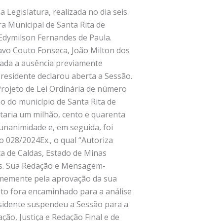
 Legislatura, realizada no dia seis
ra Municipal de Santa Rita de
 Edymilson Fernandes de Paula.
vo Couto Fonseca, João Milton dos
rada a ausência previamente
Presidente declarou aberta a Sessão.
rojeto de Lei Ordinária de número
o do município de Santa Rita de
ntaria um milhão, cento e quarenta
 unanimidade e, em seguida, foi
 028/2024Ex., o qual “Autoriza
a de Caldas, Estado de Minas
ais. Sua Redação e Mensagem-
animemente pela aprovação da sua
eto fora encaminhado para a análise
esidente suspendeu a Sessão para a
ão, Justiça e Redação Final e de