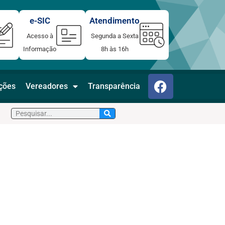
e-SIC
Atendimento
Acesso à
Segunda a Sexta
Informação
8h às 16h
F
ações
Vereadores
Transparência
a
c
Pesquisar
e
b
o
o
k