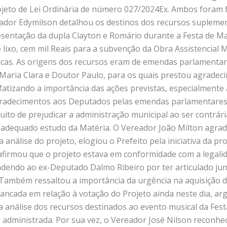
jeto de Lei Ordinária de número 027/2024Ex. Ambos foram 
reador Edymilson detalhou os destinos dos recursos suplem
sentação da dupla Clayton e Romário durante a Festa de Mai
 lixo, cem mil Reais para a subvenção da Obra Assistencial
licas. As origens dos recursos eram de emendas parlamentar
 Maria Clara e Doutor Paulo, para os quais prestou agradec
fatizando a importância das ações previstas, especialment
s agradecimentos aos Deputados pelas emendas parlamentare
tuito de prejudicar a administração municipal ao ser contrár
o adequado estudo da Matéria. O Vereador João Milton agrad
 análise do projeto, elogiou o Prefeito pela iniciativa da p
firmou que o projeto estava em conformidade com a legali
dendo ao ex-Deputado Dalmo Ribeiro por ter articulado jun
 Também ressaltou a importância da urgência na aquisição d
ancada em relação à votação do Projeto ainda neste dia, 
 análise dos recursos destinados ao evento musical da Fest
 administrada. Por sua vez, o Vereador José Nilson reconh