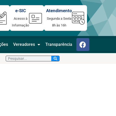
e-SIC
Atendimento
Acesso à
Segunda a Sexta
Informação
8h às 16h
F
ações
Vereadores
Transparência
a
c
Pesquisar
e
b
o
o
k