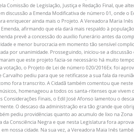
a Comissão de Legislação, Justiça e Redação Final, que alte
em discussão a Emenda Modificativa de número 01, onde o Ed
para enriquecer ainda mais o Projeto. A Vereadora Maria Inê
 Emenda, afirmando que ela dará mais respaldo à população 
Emenda prevê a concessão do auxílio funerário antes da com
leridade e menor burocracia em momento tão sensível compl
vada por unanimidade. Prosseguindo, iniciou-se a discussão 
rmaram que este projeto fazia-se necessário há muito tempo e
a votação, o Projeto de Lei de número 020/2016Ex. foi apro
e Carvalho pediu para que se retificasse a sua fala da reuniã
 como fora transcrito. A Cidadã também comentou que neste 
s músicos, homenageou a todos os santa-ritenses que vivem
s Considerações Finais, o Edil José Afonso lamentou o desc
ente. O descaso da administração era tão grande que obrig
bém pediu providências quanto ao acumulo de lixo na Zona R
ia da Consciência Negra e que nesta Legislatura fora aprova
 em nossa cidade. Na sua vez, a Vereadora Maia Inês també