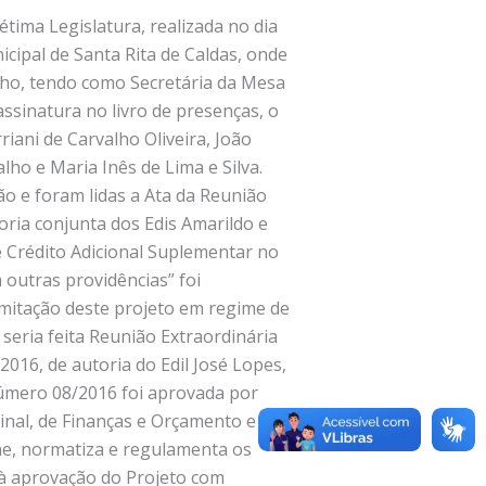
tima Legislatura, realizada no dia
cipal de Santa Rita de Caldas, onde
alho, tendo como Secretária da Mesa
assinatura no livro de presenças, o
iani de Carvalho Oliveira, João
lho e Maria Inês de Lima e Silva.
ão e foram lidas a Ata da Reunião
oria conjunta dos Edis Amarildo e
e Crédito Adicional Suplementar no
outras providências” foi
amitação deste projeto em regime de
 seria feita Reunião Extraordinária
016, de autoria do Edil José Lopes,
úmero 08/2016 foi aprovada por
Final, de Finanças e Orçamento e de
ine, normatiza e regulamenta os
l à aprovação do Projeto com