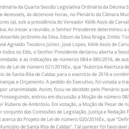
inária da Quarta Sessão Legislativa Ordinária da Décima Sé
e dezesseis, às dezenove horas, no Plenário da Câmara Muni
res (a), sob a presidência do Vereador Kélib Assis de Carv
lva. Ao iniciar a reunião, o Senhor Presidente determinou a 
marildo Jerônimo da Silva, Edson da Silva Braga, Emílio Torr
osé Agnaldo Teodoro Júnior, José Lopes, Kélib Assis de Carva
 todos os Edis, o Senhor Presidente declarou aberta a Sess
imidade, e as Indicações de números 084 e 085/2016, de aut
eto de Lei de número 021/2016Ex., que “Autoriza Abertura d
 de Santa Rita de Caldas para o exercício de 2016 e contém 
anças e Orçamento. A pedido do Executivo, foi votada a tr
 por unanimidade. Assim, ficou-se decidido pelo Plenário que
. Prosseguindo, entrou em discussão a Moção de número 08/2
or Rubens de Ambrósio. Em votação, a Moção de Pesar de n
er conjunto das Comissões de Legislação, Justiça e Redação 
l acerca do Projeto de Lei de número 020/2016Ex., que “Def
unicípio de Santa Rita de Caldas”. Tal parecer foi favoráve