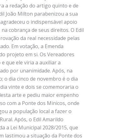
ra a redação do artigo quinto e de
il João Milton parabenizou a sua
s agradeceu o indispensável apoio
na cobrança de seus direitos. O Edil
provação da real necessidade pelas
icado. Em votação, a Emenda
do projeto em si. Os Vereadores
 que ele viria a auxiliar a
vado por unanimidade. Após, na
o; o dia cinco de novembro é o dia
dia vinte e dois se comemoraria o
 desta arte e pediu maior empenho
aso com a Ponte dos Minicos, onde
ou a população local a fazer o
ural. Após, o Edil Amarildo
da a Lei Municipal 2028/2015, que
m lastimou a situação da Ponte dos