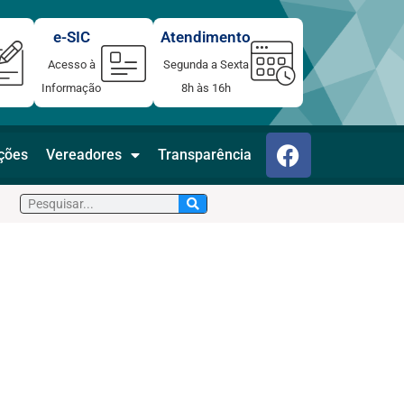
e-SIC
Atendimento
Acesso à
Segunda a Sexta
Informação
8h às 16h
F
ações
Vereadores
Transparência
a
c
Pesquisar
e
b
o
o
k