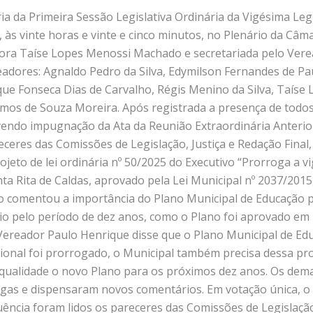
a da Primeira Sessão Legislativa Ordinária da Vigésima Legis
, às vinte horas e vinte e cinco minutos, no Plenário da Câm
dora Taíse Lopes Menossi Machado e secretariada pelo Ver
dores: Agnaldo Pedro da Silva, Edymilson Fernandes de Pa
ue Fonseca Dias de Carvalho, Régis Menino da Silva, Taís
mos de Souza Moreira. Após registrada a presença de todos
vendo impugnação da Ata da Reunião Extraordinária Anterior
eceres das Comissões de Legislação, Justiça e Redação Final,
ojeto de lei ordinária nº 50/2025 do Executivo “Prorroga a v
a Rita de Caldas, aprovado pela Lei Municipal nº 2037/2015,
o comentou a importância do Plano Municipal de Educação p
o pelo período de dez anos, como o Plano foi aprovado em 2
O Vereador Paulo Henrique disse que o Plano Municipal de E
ional foi prorrogado, o Municipal também precisa dessa p
 qualidade o novo Plano para os próximos dez anos. Os dem
legas e dispensaram novos comentários. Em votação única, o p
cia foram lidos os pareceres das Comissões de Legislação, 