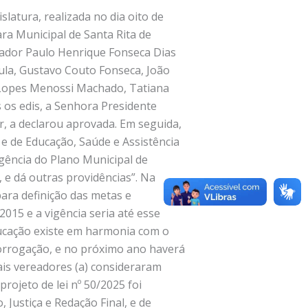
latura, realizada no dia oito de
ara Municipal de Santa Rita de
eador Paulo Henrique Fonseca Dias
ula, Gustavo Couto Fonseca, João
e Lopes Menossi Machado, Tatiana
 os edis, a Senhora Presidente
, a declarou aprovada. Em seguida,
 e de Educação, Saúde e Assistência
igência do Plano Municipal de
 e dá outras providências”. Na
ara definição das metas e
015 e a vigência seria até esse
ducação existe em harmonia com o
rorrogação, e no próximo ano haverá
ais vereadores (a) consideraram
rojeto de lei nº 50/2025 foi
Justiça e Redação Final, e de