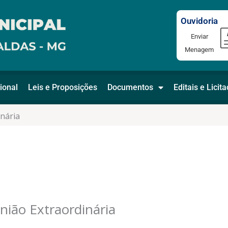
Ouvidoria
Enviar
Menagem
ional
Leis e Proposições
Documentos
Editais e Licit
inária
nião Extraordinária