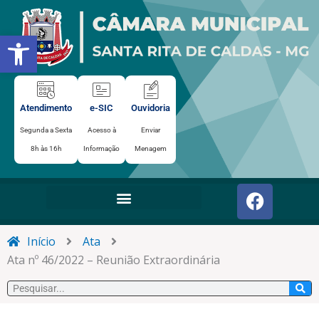
Ir
para
Abrir a barra de ferramentas
o
conteúdo
Atendimento
e-SIC
Ouvidoria
Segunda a Sexta
Acesso à
Enviar
8h às 16h
Informação
Menagem
F
a
c
e
Início
Ata
b
Ata nº 46/2022 – Reunião Extraordinária
o
Pesquisar
o
k