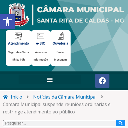
Ir
para
Abrir a barra de ferramentas
o
conteúdo
Atendimento
e-SIC
Ouvidoria
Segunda a Sexta
Acesso à
Enviar
8h às 16h
Informação
Menagem
F
a
c
e
Início
Notícias da Câmara Municipal
b
Câmara Municipal suspende reuniões ordinárias e
o
restringe atendimento ao público
o
Pesquisar
k