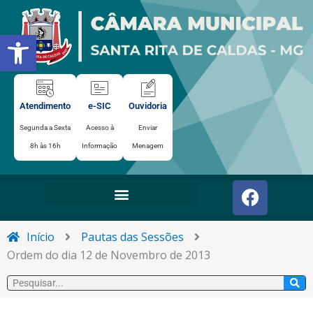
Ir
para
Abrir a barra de ferramentas
o
conteúdo
Atendimento
e-SIC
Ouvidoria
Segunda a Sexta
Acesso à
Enviar
8h às 16h
Informação
Menagem
F
a
c
e
Início
Pautas das Sessões
b
Ordem do dia 12 de Novembro de 2013
o
Pesquisar
o
k