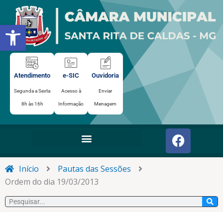
Ir
para
Abrir a barra de ferramentas
o
conteúdo
Atendimento
e-SIC
Ouvidoria
Segunda a Sexta
Acesso à
Enviar
8h às 16h
Informação
Menagem
F
a
c
e
Início
Pautas das Sessões
b
Ordem do dia 19/03/2013
o
Pesquisar
o
k