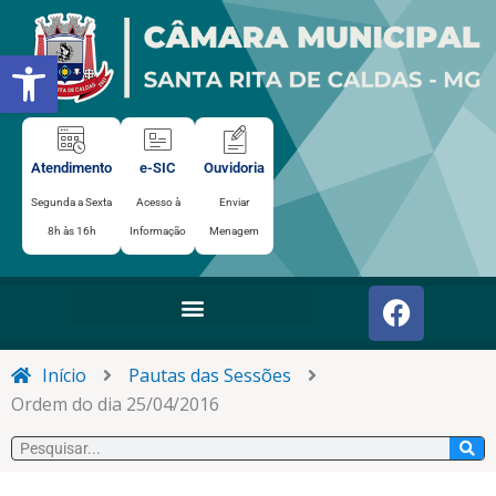
Ir
para
Abrir a barra de ferramentas
o
conteúdo
Atendimento
e-SIC
Ouvidoria
Segunda a Sexta
Acesso à
Enviar
8h às 16h
Informação
Menagem
F
a
c
e
Início
Pautas das Sessões
b
Ordem do dia 25/04/2016
o
Pesquisar
o
k