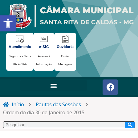
Ir
para
Abrir a barra de ferramentas
o
conteúdo
Atendimento
e-SIC
Ouvidoria
Segunda a Sexta
Acesso à
Enviar
8h às 16h
Informação
Menagem
F
a
c
e
Início
Pautas das Sessões
b
Ordem do dia 30 de Janeiro de 2015
o
Pesquisar
o
k