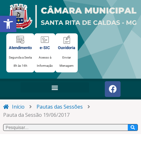
Ir
para
Abrir a barra de ferramentas
o
conteúdo
Atendimento
e-SIC
Ouvidoria
Segunda a Sexta
Acesso à
Enviar
8h às 16h
Informação
Menagem
F
a
c
e
Início
Pautas das Sessões
b
Pauta da Sessão 19/06/2017
o
Pesquisar
o
k