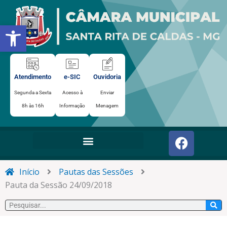
Ir
para
Abrir a barra de ferramentas
o
conteúdo
Atendimento
e-SIC
Ouvidoria
Segunda a Sexta
Acesso à
Enviar
8h às 16h
Informação
Menagem
F
a
c
e
Início
Pautas das Sessões
b
Pauta da Sessão 24/09/2018
o
Pesquisar
o
k