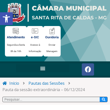
Ir
para
Abrir a barra de ferramentas
o
conteúdo
Atendimento
e-SIC
Ouvidoria
Segunda a Sexta
Acesso à
Enviar
8h às 16h
Informação
Menagem
F
a
c
e
Início
Pautas das Sessões
b
Pauta da sessão extraordinária – 06/12/2024
o
Pesquisar
o
k