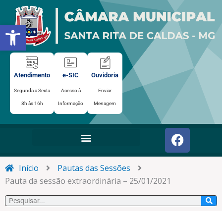
Ir
para
Abrir a barra de ferramentas
o
conteúdo
Atendimento
e-SIC
Ouvidoria
Segunda a Sexta
Acesso à
Enviar
8h às 16h
Informação
Menagem
F
a
c
e
Início
Pautas das Sessões
b
Pauta da sessão extraordinária – 25/01/2021
o
Pesquisar
o
k