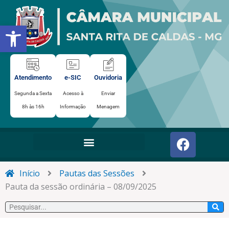
Ir
para
Abrir a barra de ferramentas
o
conteúdo
Atendimento
e-SIC
Ouvidoria
Segunda a Sexta
Acesso à
Enviar
8h às 16h
Informação
Menagem
F
a
c
e
Início
Pautas das Sessões
b
Pauta da sessão ordinária – 08/09/2025
o
Pesquisar
o
k