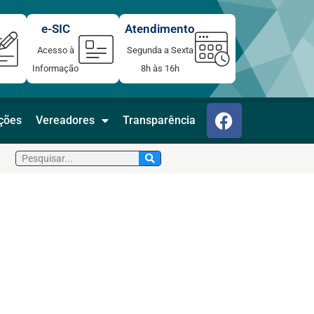
e-SIC
Atendimento
Acesso à
Segunda a Sexta
Informação
8h às 16h
F
ações
Vereadores
Transparência
a
c
Pesquisar
e
b
o
o
k