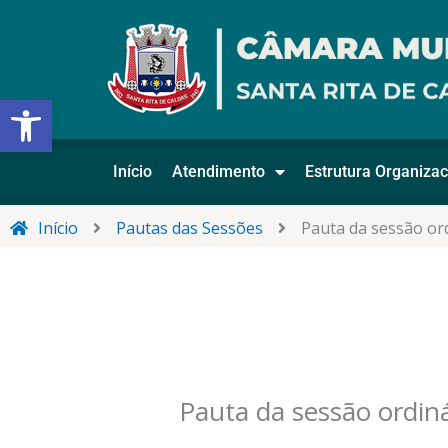
Ir
para
o
conteúdo
Abrir a barra de ferramentas
Início
Atendimento
Estrutura Organizac
Início
Pautas das Sessões
Pauta da sessão or
Pauta da sessão ordin