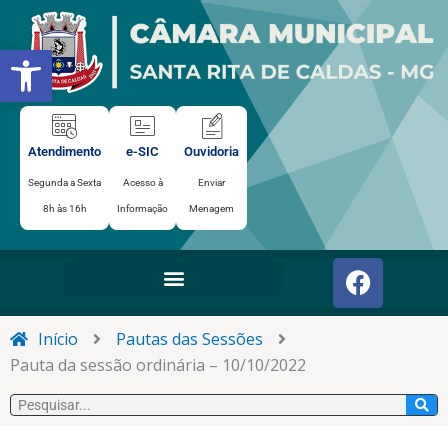
Ir
para
Abrir a barra de ferramentas
o
conteúdo
Atendimento
e-SIC
Ouvidoria
Segunda a Sexta
Acesso à
Enviar
8h às 16h
Informação
Menagem
F
a
c
e
Início
Pautas das Sessões
b
Pauta da sessão ordinária – 10/10/2022
o
Pesquisar
o
k