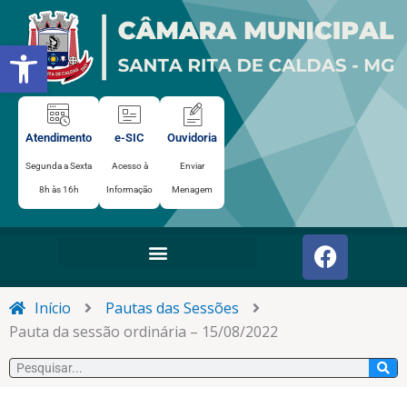
Ir
para
Abrir a barra de ferramentas
o
conteúdo
Atendimento
e-SIC
Ouvidoria
Segunda a Sexta
Acesso à
Enviar
8h às 16h
Informação
Menagem
F
a
c
e
Início
Pautas das Sessões
b
Pauta da sessão ordinária – 15/08/2022
o
Pesquisar
o
k