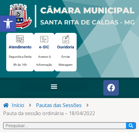
Ir
para
Abrir a barra de ferramentas
o
conteúdo
Atendimento
e-SIC
Ouvidoria
Segunda a Sexta
Acesso à
Enviar
8h às 16h
Informação
Menagem
F
a
c
e
Início
Pautas das Sessões
b
Pauta da sessão ordinária – 18/04/2022
o
Pesquisar
o
k