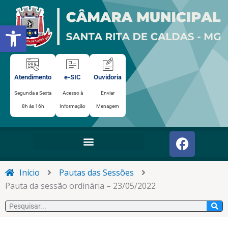
Ir
para
Abrir a barra de ferramentas
o
conteúdo
Atendimento
e-SIC
Ouvidoria
Segunda a Sexta
Acesso à
Enviar
8h às 16h
Informação
Menagem
F
a
c
e
Início
Pautas das Sessões
b
Pauta da sessão ordinária – 23/05/2022
o
Pesquisar
o
k