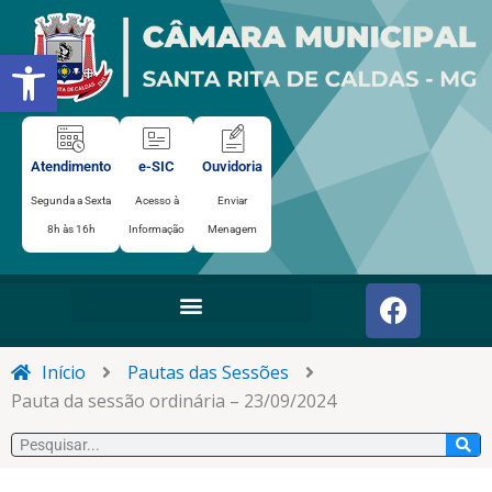
Ir
para
Abrir a barra de ferramentas
o
conteúdo
Atendimento
e-SIC
Ouvidoria
Segunda a Sexta
Acesso à
Enviar
8h às 16h
Informação
Menagem
F
a
c
e
Início
Pautas das Sessões
b
Pauta da sessão ordinária – 23/09/2024
o
Pesquisar
o
k