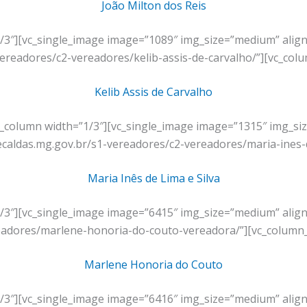
João Milton dos Reis
1/3″][vc_single_image image=”1089″ img_size=”medium” align
vereadores/c2-vereadores/kelib-assis-de-carvalho/”][vc_colu
Kelib Assis de Carvalho
vc_column width=”1/3″][vc_single_image image=”1315″ img_s
ecaldas.mg.gov.br/s1-vereadores/c2-vereadores/maria-ines-d
Maria Inês de Lima e Silva
1/3″][vc_single_image image=”6415″ img_size=”medium” align
readores/marlene-honoria-do-couto-vereadora/”][vc_column_
Marlene Honoria do Couto
1/3″][vc_single_image image=”6416″ img_size=”medium” align