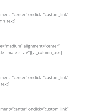
ment=”center” onclick=”custom_link”
mn_text]
ize=”medium” alignment=”center”
e-lima-e-silva/”][vc_column_text]
ment=”center” onclick=”custom_link”
text]
ment=”center” onclick=”custom_link”