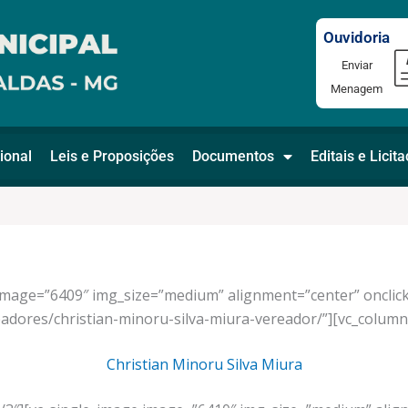
Ouvidoria
Enviar
Menagem
ional
Leis e Proposições
Documentos
Editais e Licit
 image=”6409″ img_size=”medium” alignment=”center” onclic
eadores/christian-minoru-silva-miura-vereador/”][vc_column
Christian Minoru Silva Miura