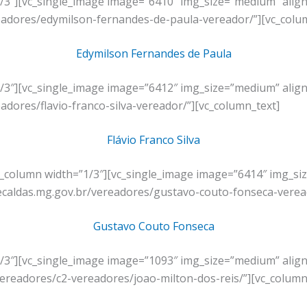
1/3″][vc_single_image image=”6410″ img_size=”medium” align
readores/edymilson-fernandes-de-paula-vereador/”][vc_colu
Edymilson Fernandes de Paula
1/3″][vc_single_image image=”6412″ img_size=”medium” align
adores/flavio-franco-silva-vereador/”][vc_column_text]
Flávio Franco Silva
vc_column width=”1/3″][vc_single_image image=”6414″ img_s
decaldas.mg.gov.br/vereadores/gustavo-couto-fonseca-verea
Gustavo Couto Fonseca
1/3″][vc_single_image image=”1093″ img_size=”medium” align
vereadores/c2-vereadores/joao-milton-dos-reis/”][vc_column