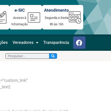
e-SIC
Atendimento
Acesso à
Segunda a Sexta
Informação
8h às 16h
F
ações
Vereadores
Transparência
a
c
Pesquisar
e
b
o
o
k=”custom_link”
k
_text]