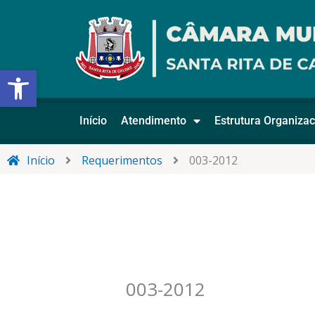
Ir
para
o
conteúdo
Abrir a barra de ferramentas
Início
Atendimento
Estrutura Organizac
Início
Requerimentos
003-2012
003-2012