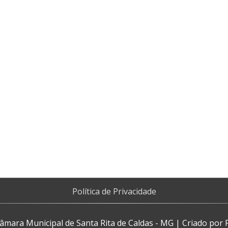
Política de Privacidade
âmara Municipal de Santa Rita de Caldas - MG
| Criado por F