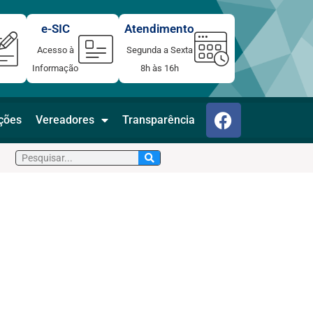
e-SIC
Atendimento
Acesso à
Segunda a Sexta
Informação
8h às 16h
F
ações
Vereadores
Transparência
a
c
Pesquisar
e
b
o
o
k