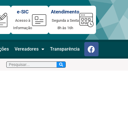
e-SIC
Atendimento
Acesso à
Segunda a Sexta
Informação
8h às 16h
F
ações
Vereadores
Transparência
a
c
Pesquisar
e
b
o
o
k