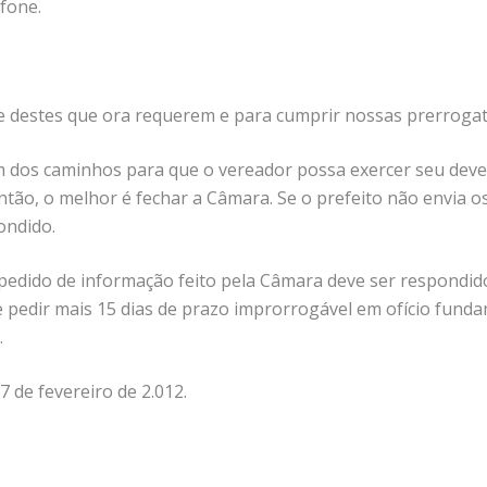
fone.
e destes que ora requerem e para cumprir nossas prerrogati
m dos caminhos para que o vereador possa exercer seu dever 
ntão, o melhor é fechar a Câmara. Se o prefeito não envia o
ondido.
 pedido de informação feito pela Câmara deve ser respondido
e pedir mais 15 dias de prazo improrrogável em ofício fun
.
7 de fevereiro de 2.012.