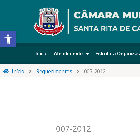
Ir
para
o
conteúdo
Abrir a barra de ferramentas
Início
Atendimento
Estrutura Organizac
Início
Requerimentos
007-2012
007-2012