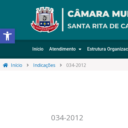
Ir
para
o
conteúdo
Abrir a barra de ferramentas
Início
Atendimento
Estrutura Organizac
Início
Indicações
034-2012
034-2012