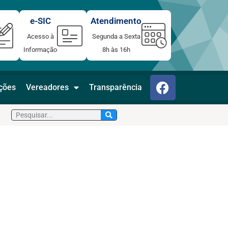
e-SIC
Atendimento
Acesso à
Segunda a Sexta
Informação
8h às 16h
F
ações
Vereadores
Transparência
a
c
Pesquisar
e
b
o
o
k