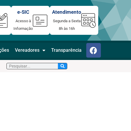
e-SIC
Atendimento
Acesso à
Segunda a Sexta
Informação
8h às 16h
F
ações
Vereadores
Transparência
a
c
Pesquisar
e
b
o
o
k