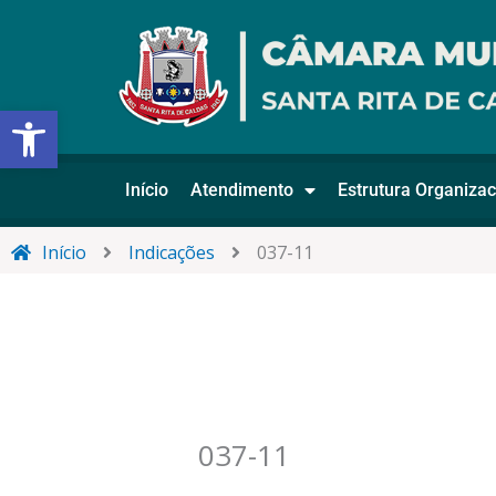
Ir
para
o
conteúdo
Abrir a barra de ferramentas
Início
Atendimento
Estrutura Organizac
Início
Indicações
037-11
037-11